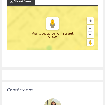
Street View
Ver Ubicación
en
street
view
Contáctanos