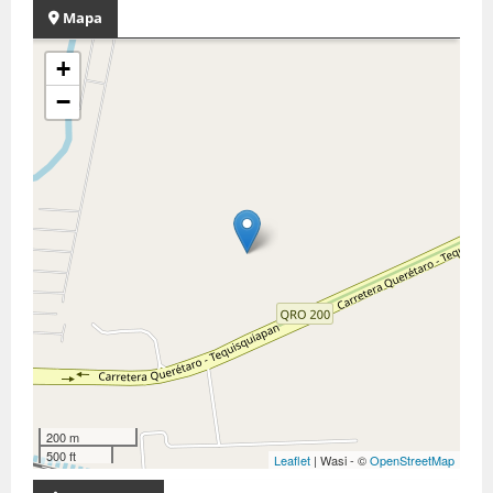
Mapa
+
−
200 m
500 ft
Leaflet
| Wasi - ©
OpenStreetMap