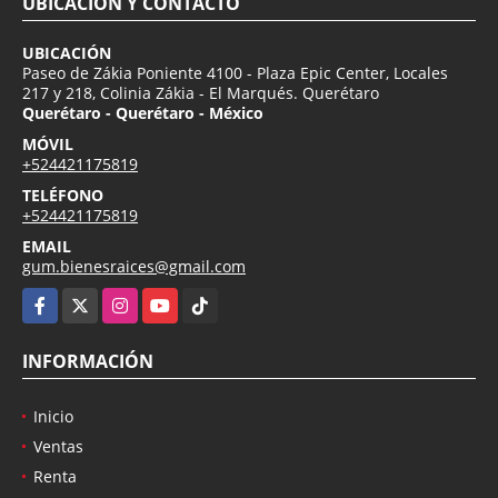
UBICACIÓN Y CONTACTO
UBICACIÓN
Paseo de Zákia Poniente 4100 - Plaza Epic Center, Locales
217 y 218, Colinia Zákia - El Marqués. Querétaro
Querétaro - Querétaro - México
MÓVIL
+524421175819
TELÉFONO
+524421175819
EMAIL
gum.bienesraices@gmail.com
Facebook
X
Instagram
YouTube
TikTok
INFORMACIÓN
Inicio
Ventas
Renta