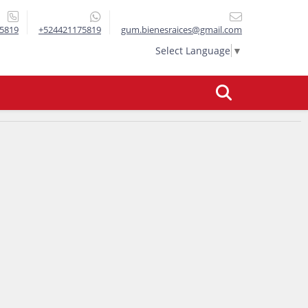
5819
+524421175819
gum.bienesraices@gmail.com
Select Language
▼