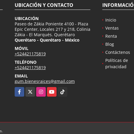
UBICACIÓN Y CONTACTO
INFORMACI
UBICACIÓN
Inicio
Paseo de Zákia Poniente 4100 - Plaza
Ventas
Epic Center, Locales 217 y 218, Colinia
Zákia - El Marqués. Querétaro
Renta
Querétaro - Querétaro - México
Blog
MÓVIL
Contáctenos
+524421175819
Políticas de
TELÉFONO
privacidad
+524421175819
EMAIL
gum.bienesraices@gmail.com
Facebook
X
Instagram
YouTube
TikTok
s.