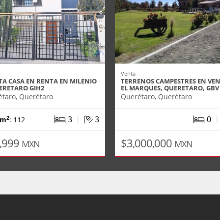
Venta
TA CASA EN RENTA EN MILENIO
TERRENOS CAMPESTRES EN VEN
UERETARO GIH2
EL MARQUES, QUERETARO, GBV
taro, Querétaro
Querétaro, Querétaro
|
3
3
0
2
 m
: 112
,999
$3,000,000
MXN
MXN