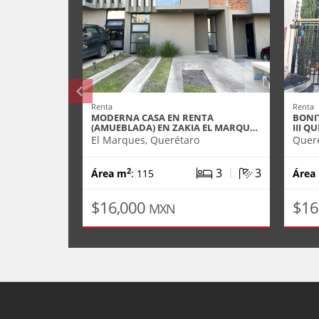
Renta
Renta
MODERNA CASA EN RENTA
BONI
(AMUEBLADA) EN ZAKIA EL MARQU…
III Q
El Marques, Querétaro
Queré
|
3
3
2
Área m
: 115
Área
$16,000
$16
MXN