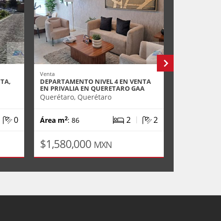
Venta
Venta
TA,
DEPARTAMENTO NIVEL 4 EN VENTA
DEPARTAMEN
EN PRIVALIA EN QUERETARO GAA
ZARU FRENT
Querétaro, Querétaro
El Marques,
|
|
0
2
2
2
2
Área m
: 86
Área m
: 11
$1,580,000
$2,690,
MXN