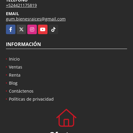
+524421175819
EMAIL
gum.bienesraices@gmail.com
Facebook
X
Instagram
YouTube
TikTok
INFORMACIÓN
Inicio
Ventas
Renta
Blog
Contáctenos
Políticas de privacidad