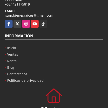
+524421175819
EMAIL
gum.bienesraices@gmail.com
Facebook
X
Instagram
YouTube
TikTok
INFORMACIÓN
Inicio
Ventas
Renta
Blog
Contáctenos
Políticas de privacidad