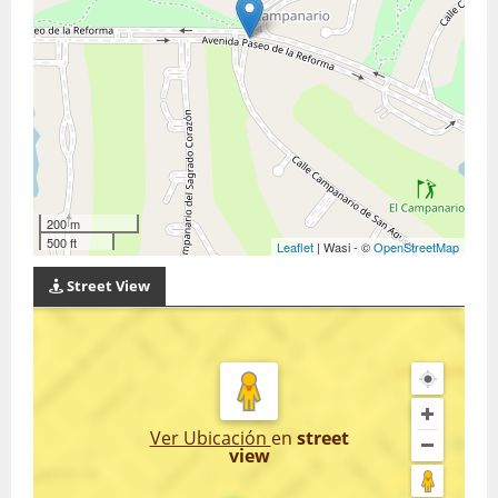
200 m
500 ft
Leaflet
| Wasi - ©
OpenStreetMap
Street View
Ver Ubicación
en
street
view