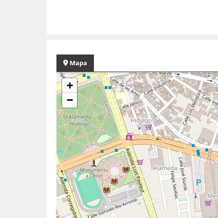
Mapa
+
−