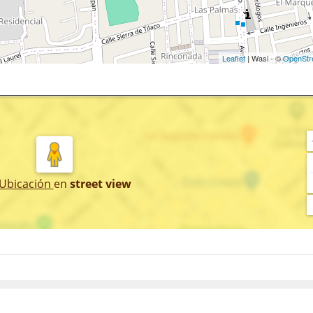
Leaflet
| Wasi - ©
OpenStr
 Ubicación
en
street view