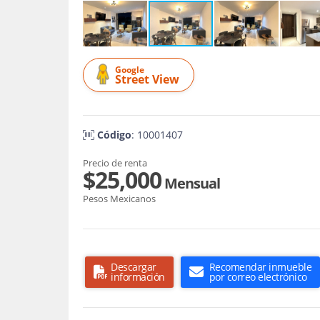
Google
Street View
Código
: 10001407
Precio de renta
$25,000
Mensual
Pesos Mexicanos
Descargar
Recomendar inmueble
información
por correo electrónico