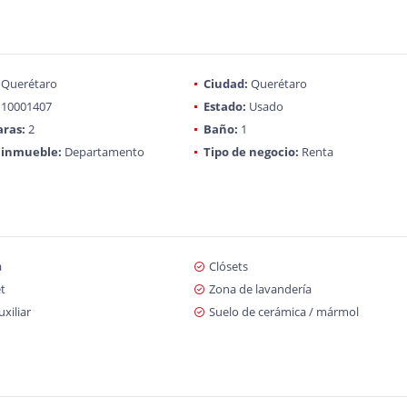
Querétaro
Ciudad:
Querétaro
10001407
Estado:
Usado
ras:
2
Baño:
1
 inmueble:
Departamento
Tipo de negocio:
Renta
a
Clósets
t
Zona de lavandería
xiliar
Suelo de cerámica / mármol