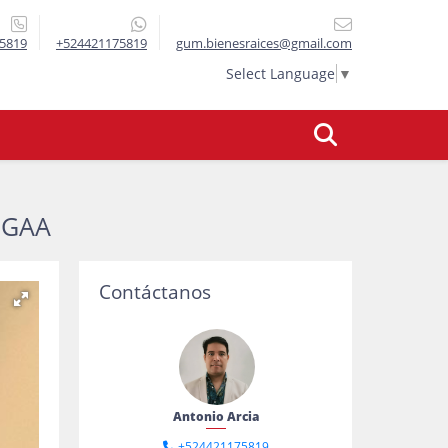
5819
+524421175819
gum.bienesraices@gmail.com
Select Language
▼
 GAA
Contáctanos
Antonio Arcia
+524421175819