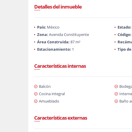
Detalles del inmueble
País:
México
Estado:
Zona:
Avenida Constituyente
Código:
Área Construida:
87 m²
Recáma
Estacionamiento:
1
Tipo de
Características internas
Balcón
Bodeg
Cocina integral
Interne
Amueblado
Baño au
Características externas